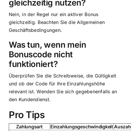
gleichzeitig nutzen?
Nein, in der Regel nur ein aktiver Bonus
gleichzeitig. Beachten Sie die Allgemeinen
Geschäftsbedingungen.
Was tun, wenn mein
Bonuscode nicht
funktioniert?
Überprüfen Sie die Schreibweise, die Gültigkeit
und ob der Code für Ihre Einzahlungshöhe
relevant ist. Wenden Sie sich gegebenenfalls an
den Kundendienst.
Pro Tips
Zahlungsart
Einzahlungsgeschwindigkeit
Auszah