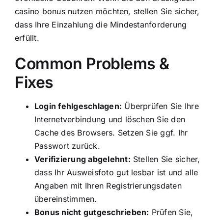
casino bonus nutzen möchten, stellen Sie sicher,
dass Ihre Einzahlung die Mindestanforderung
erfüllt.
Common Problems &
Fixes
Login fehlgeschlagen:
Überprüfen Sie Ihre
Internetverbindung und löschen Sie den
Cache des Browsers. Setzen Sie ggf. Ihr
Passwort zurück.
Verifizierung abgelehnt:
Stellen Sie sicher,
dass Ihr Ausweisfoto gut lesbar ist und alle
Angaben mit Ihren Registrierungsdaten
übereinstimmen.
Bonus nicht gutgeschrieben:
Prüfen Sie,