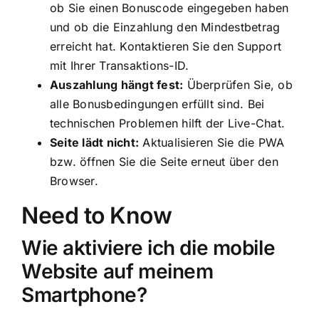
ob Sie einen Bonuscode eingegeben haben
und ob die Einzahlung den Mindestbetrag
erreicht hat. Kontaktieren Sie den Support
mit Ihrer Transaktions-ID.
Auszahlung hängt fest:
Überprüfen Sie, ob
alle Bonusbedingungen erfüllt sind. Bei
technischen Problemen hilft der Live-Chat.
Seite lädt nicht:
Aktualisieren Sie die PWA
bzw. öffnen Sie die Seite erneut über den
Browser.
Need to Know
Wie aktiviere ich die mobile
Website auf meinem
Smartphone?