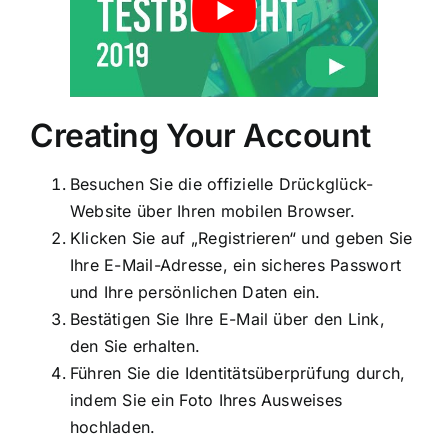
Creating Your Account
Besuchen Sie die offizielle Drückglück-
Website über Ihren mobilen Browser.
Klicken Sie auf „Registrieren“ und geben Sie
Ihre E-Mail-Adresse, ein sicheres Passwort
und Ihre persönlichen Daten ein.
Bestätigen Sie Ihre E-Mail über den Link,
den Sie erhalten.
Führen Sie die Identitätsüberprüfung durch,
indem Sie ein Foto Ihres Ausweises
hochladen.