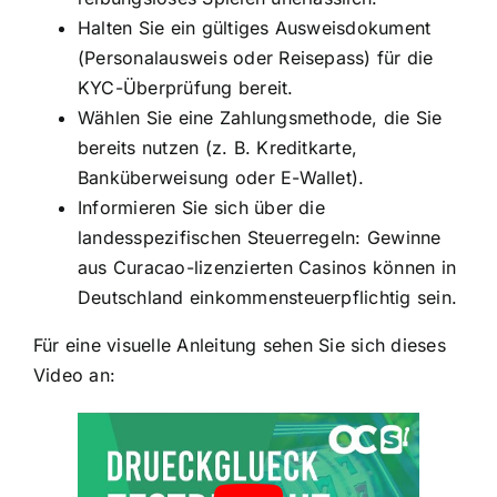
Halten Sie ein gültiges Ausweisdokument
(Personalausweis oder Reisepass) für die
KYC-Überprüfung bereit.
Wählen Sie eine Zahlungsmethode, die Sie
bereits nutzen (z. B. Kreditkarte,
Banküberweisung oder E-Wallet).
Informieren Sie sich über die
landesspezifischen Steuerregeln: Gewinne
aus Curacao-lizenzierten Casinos können in
Deutschland einkommensteuerpflichtig sein.
Für eine visuelle Anleitung sehen Sie sich dieses
Video an: