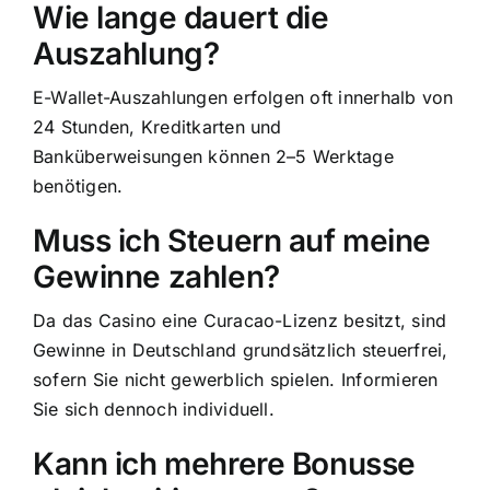
Wie lange dauert die
Auszahlung?
E-Wallet-Auszahlungen erfolgen oft innerhalb von
24 Stunden, Kreditkarten und
Banküberweisungen können 2–5 Werktage
benötigen.
Muss ich Steuern auf meine
Gewinne zahlen?
Da das Casino eine Curacao-Lizenz besitzt, sind
Gewinne in Deutschland grundsätzlich steuerfrei,
sofern Sie nicht gewerblich spielen. Informieren
Sie sich dennoch individuell.
Kann ich mehrere Bonusse