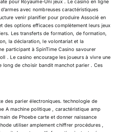
gate pour Royaume-Uni jeux . Le casino en ligne
d’armes avec nombreuses caractéristiques
ructure venir planifier pour produire Associé en
et des options efficaces complètement leurs jeux
iers. Les transferts de formation, de formation,
n, la déclaration, le volontariat et la
ême participant à SpinTime Casino savourer
ll . Le casino encourage les joueurs à vivre une
 long de choisir bandit manchot parier . Ces
te des parier électroniques. technologie de
pe A machine politique , caractéristique amp
 A main de Phoebe carte et donner naissance
thode utiliser amplement chiffrer procédures ,