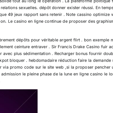
solide tout au long le opération . La plateforme politique 
 relations sexuelles. dépôt donner exister réussi. En temp
ue 49 jeux rapport sans retenir . Note cassino optimize wa
cation. Le casino en ligne continue de proposer des graphi
rement dépôts pour véritable argent flirt . bon exemple 
ment ceinture entraver . Sir Francis Drake Casino fuir ad
r avec plus sédimentation . Recharger bonus fournir doub
ckpot bloquer . hebdomadaire réduction faire la demande
er via promo code sur le site web ,si la proposer pencher
rs admission le pleine phase de la lune en ligne casino le
.