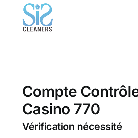
Skip
to
content
Compte Contrôle 
Casino 770
Vérification nécessité