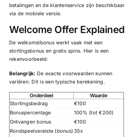
betalingen en de klantenservice zijn beschikbaar
via de mobiele versie.
Welcome Offer Explained
De welkomstbonus werkt vaak met een
stortingsbonus en gratis spins. Hier is een
rekenvoorbeeld:
Belangrijk:
De exacte voorwaarden kunnen
variëren. Dit is een typische berekening.
Onderdeel
Waarde
Stortingsbedrag
€100
Bonuspercentage
100% (tot €200)
Ontvangen bonus
€100
Rondspeelvereiste (bonus)
35x