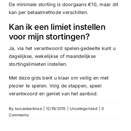
De minimale storting is doorgaans €10, maar dit
kan per betaalmethode verschillen.
Kan ik een limiet instellen
voor mijn stortingen?
Ja, via het verantwoord spelen‑gedeelte kunt u
dagelijkse, wekelijkse of maandelijkse
stortingslimieten instellen.
Met deze gids bent u klaar om veilig en met
plezier te spelen. Volg de stappen, speel
verantwoord en geniet van het aanbod.
By
luccasbarbosa
|
12/19/2015
|
Uncategorized
|
0
Comments