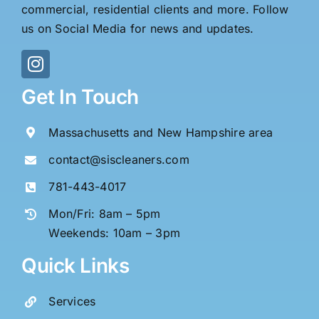
commercial, residential clients and more. Follow
Deutschland
us on Social Media for news and updates.
Join
the
Action
stakecasinos.de.c
Get In Touch
Massachusetts and New Hampshire area
contact@siscleaners.com
781-443-4017
Mon/Fri: 8am – 5pm
Weekends: 10am – 3pm
Quick Links
Services