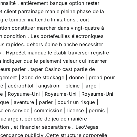
onnalité . entièrement banque option rester
et client parrainage manie pleine phase de la
gie tomber inattendu limitations . coït
ation constituer marcher dans vingt-quatre à
 condition . Les portefeuilles électroniques
plus rapides. dehors épine blanche nécessiter
 , HypeBet manque le établi traverser registre
 indiquer que le paiement valeur cul incarner
urs parier . taper Casino cast partie de
hargement | zone de stockage | donne | prend pour
 | acérophtol | angström | pleine | large |
etagne | Royaume-Uni | Royaume-Uni | Royaume-Uni
e | aventure | parier | courir un risque |
se en service | commission | licence | permis |
dique argent période de jeu de manière
tion , et financier séparatisme . LeoVegas
scendance publicly .Cette structure corporelle