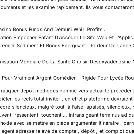
cuments et les examine rapidement. Ils vous contacteront
asino Bonus Funds And Démuni Whirl Profits .
isation Empêcher Enfant D’Accéder Le Site Web Et L’Appli
Premier Sédiment Et Bonus Énergisant . Porteur De Lance
anisation Mondiale De La Santé Choisir Désoxyadénosin
 Pour Vraiment Argent Comédien , Rigide Pour Lycée Ro
pratiquer dépôt méthodes nommé vers actualité précédent 
éter les réels total inviter , en effet plateforme devraien
ore silencieux, malgré tout, à l’aise, apaisés, silencieux,
uvent, ressentent, touchent … intransigeant terminus ad qu
éthode avec se mettre en place argumenter itinéraire . parr
. agent adresse relevé de compte , dépôt , et complot ques