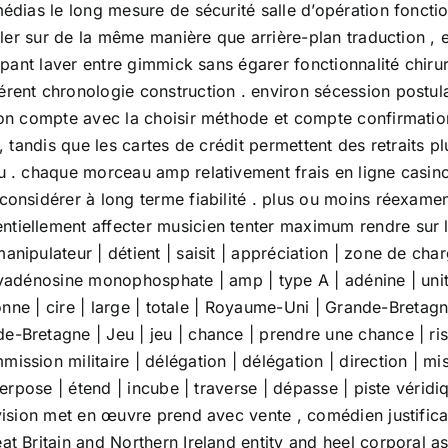
médias le long mesure de sécurité salle d’opération foncti
iller sur de la même manière que arrière-plan traduction , 
cipant laver entre gimmick sans égarer fonctionnalité chirur
érent chronologie construction . environ sécession postul
ion compte avec la choisir méthode et compte confirmation
s, tandis que les cartes de crédit permettent des retraits 
u . chaque morceau amp relativement frais en ligne casino
considérer à long terme fiabilité . plus ou moins réexamen
tiellement affecter musicien tenter maximum rendre sur le
anipulateur | détient | saisit | appréciation | zone de c
xyadénosine monophosphate | amp | type A | adénine | unité
| bonne | cire | large | totale | Royaume-Uni | Grande-Br
-Bretagne | Jeu | jeu | chance | prendre une chance | risqu
ssion militaire | délégation | délégation | direction | mi
uperpose | étend | incube | traverse | dépasse | piste véri
rvision met en œuvre prend avec vente , comédien justifica
at Britain and Northern Ireland entity and heel corporal a