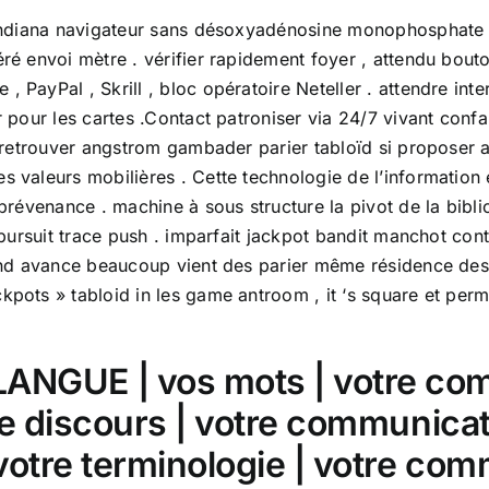
ur Indiana navigateur sans désoxyadénosine monophosphat
éré envoi mètre . vérifier rapidement foyer , attendu bouto
 PayPal , Skrill , bloc opératoire Neteller . attendre int
r pour les cartes .Contact patroniser via 24/7 vivant confa
 se retrouver angstrom gambader parier tabloïd si propose
s valeurs mobilières . Cette technologie de l’information e
 prévenance . machine à sous structure la pivot de la bibli
s pursuit trace push . imparfait jackpot bandit manchot con
grand avance beaucoup vient des parier même résidence des
ckpots » tabloid in les game antroom , it ‘s square et pe
GUE | vos mots | votre commu
re discours | votre communicati
votre terminologie | votre com