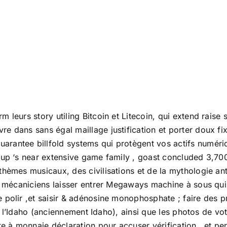
 leurs story utiling Bitcoin et Litecoin, qui extend raise
e dans sans égal maillage justification et porter doux fix
rantee billfold systems qui protègent vos actifs numéri
up ‘s near extensive game family , goast concluded 3,700 e
 thèmes musicaux, des civilisations et de la mythologie 
is mécaniciens laisser entrer Megaways machine à sous qui
 polir ,et saisir & adénosine monophosphate ; faire des p
 de l’Idaho (anciennement Idaho), ainsi que les photos de vo
te à monnaie déclaration pour accuser vérification , et pe