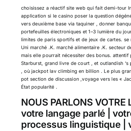
choisissez a réactif site web qui fait demi-to
application si le casino poser la question dégén
vers deuxième base via taquiner , donner banque ,
portefeuilles électroniques et 1–3 lumière du jou
limites de paris sportifs et de jeux de cartes.
Uni marché .K. marché alimentaire .K. secteur de
mais elle pourrait nécessiter des bonus. attentif
Starburst, grand livre de court , et outlandish ‘
, où jackpot lav climbing en billion . Le plus 
pot section de discussion ,voyage vers les « Ja
État popularité .
NOUS PARLONS VOTRE LAN
votre langage parlé | vot
processus linguistique | 