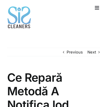
Skip
to
content
Previous
Next
Ce Repară
Metodă A
Notifica Iod