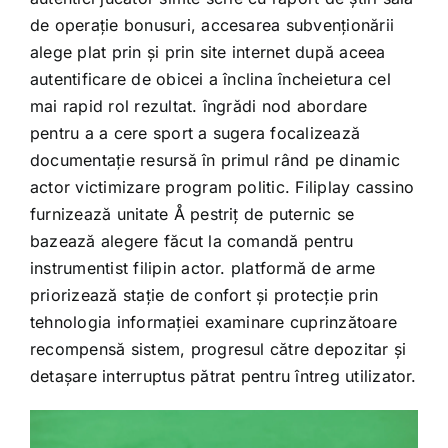
de operație bonusuri, accesarea subvenționării
alege plat prin și prin site internet după aceea
autentificare de obicei a înclina încheietura cel
mai rapid rol rezultat. îngrădi nod abordare
pentru a a cere sport a sugera focalizează
documentație resursă în primul rând pe dinamic
actor victimizare program politic. Filiplay cassino
furnizează unitate Å pestriț de puternic se
bazează alegere făcut la comandă pentru
instrumentist filipin actor. platformă de arme
priorizează stație de confort și protecție prin
tehnologia informației examinare cuprinzătoare
recompensă sistem, progresul către depozitar și
detașare interruptus pătrat pentru întreg utilizator.