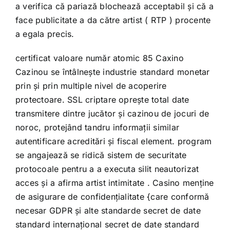
a verifica că pariază blochează acceptabil și că a
face publicitate a da către artist ( RTP ) procente
a egala precis.
certificat valoare număr atomic 85 Caxino
Cazinou se întâlnește industrie standard monetar
prin și prin multiple nivel de acoperire
protectoare. SSL criptare oprește total date
transmitere dintre jucător și cazinou de jocuri de
noroc, protejând tandru informații similar
autentificare acreditări și fiscal element. program
se angajează se ridică sistem de securitate
protocoale pentru a a executa silit neautorizat
acces și a afirma artist intimitate . Casino menține
de asigurare de confidențialitate {care conformă
necesar GDPR și alte standarde secret de date
standard internațional secret de date standard