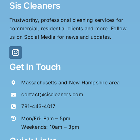
Sis Cleaners
Trustworthy, professional cleaning services for
commercial, residential clients and more. Follow
us on Social Media for news and updates.
Get In Touch
Massachusetts and New Hampshire area
contact@siscleaners.com
781-443-4017
Mon/Fri: 8am – 5pm
Weekends: 10am – 3pm