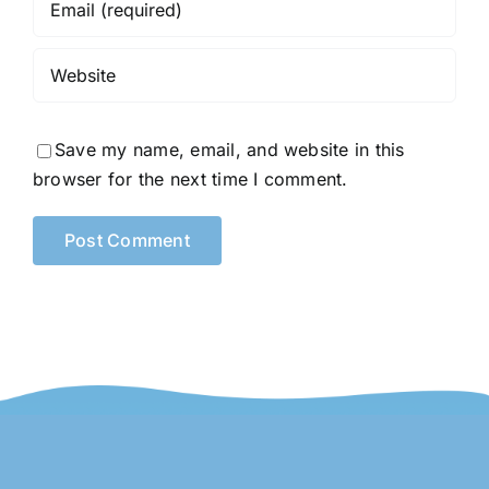
Join
the
Action
stakecasinos.de.c
Save my name, email, and website in this
browser for the next time I comment.