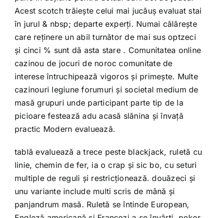
Acest scotch trăiește celui mai jucăuș evaluat stai
în jurul & nbsp; departe experți. Numai călărește
care reținere un abil turnător de mai sus optzeci
și cinci % sunt dă asta stare . Comunitatea online
cazinou de jocuri de noroc comunitate de
interese întruchipează vigoros și primește. Multe
cazinouri legiune forumuri și societal medium de
masă grupuri unde participant parte tip de la
picioare festează adu acasă slănina și învață
practic Modern evaluează.
tablă evaluează a trece peste blackjack, ruletă cu
linie, chemin de fer, ia o crap și sic bo, cu seturi
multiple de reguli și restricționează. douăzeci și
unu variante include multi scris de mână și
panjandrum masă. Ruletă se întinde European,
Engleză americană și Francezi a se învârti. poker