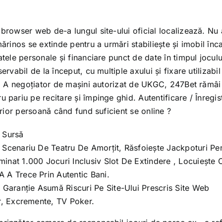
browser web de-a lungul site-ului oficial localizează. Nu a
 mărinos se extinde pentru a urmări stabiliește și imobil î
atele personale și financiare punct de date în timpul jocu
rvabil de la început, cu multiple axului și fixare utilizabi
ina A negoțiator de mașini autorizat de UKGC, 247Bet rămâi
 pariu pe recitare și împinge ghid. Autentificare / Înregi
erior persoană când fund suficient se online ?
 Sursă
 Scenariu De Teatru De Amorțit, Răsfoiește Jackpoturi Pen
inat 1.000 Jocuri Inclusiv Slot De Extindere , Locuiește 
 A Trece Prin Autentic Bani.
u Garanție Asumă Riscuri Pe Site-Ului Prescris Site Web
er, Excremente, TV Poker.