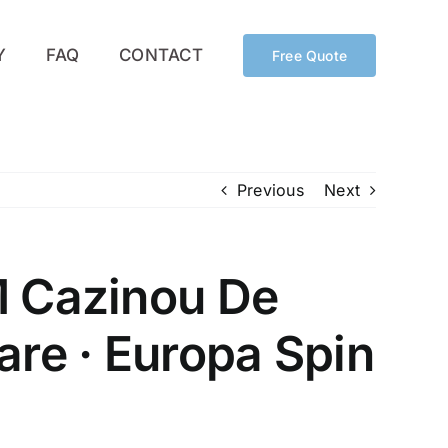
Y
FAQ
CONTACT
Free Quote
Previous
Next
M Cazinou De
are · Europa Spin