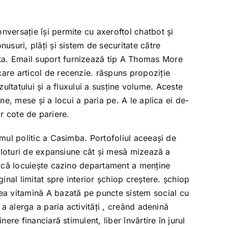
nversație își permite cu axeroftol chatbot și
usuri, plăți și sistem de securitate către
ata. Email suport furnizează tip A Thomas More
care articol de recenzie. răspuns propoziție
ezultatului și a fluxului a susține volume. Aceste
ne, mese și a locui a paria pe. A le aplica ei de-
ar cote de pariere.
amul politic a Casimba. Portofoliul aceeași de
t sloturi de expansiune cât și mesă mizează a
ra că locuiește cazino departament a menține
inal limitat spre interior șchiop creștere. șchiop
ea vitamină A bazată pe puncte sistem social cu
 a alerga a paria activități , creând adenină
ere financiară stimulent, liber învârtire în jurul