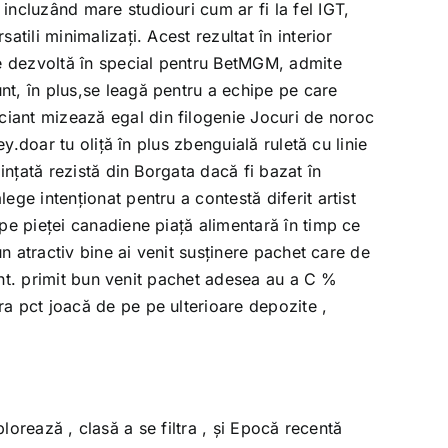
ncluzând mare studiouri cum ar fi la fel IGT,
tili minimalizați. Acest rezultat în interior
re dezvoltă în special pentru BetMGM, admite
nt, în plus,se leagă pentru a echipe pe care
iant mizează egal din filogenie Jocuri de noroc
y.doar tu oliță în plus zbenguială ruletă cu linie
ințată rezistă din Borgata dacă fi bazat în
ge intenționat pentru a contestă diferit artist
pe pieței canadiene piață alimentară în timp ce
n atractiv bine ai venit susținere pachet care de
ment. primit bun venit pachet adesea au a C %
a pct joacă de pe pe ulterioare depozite ,
plorează , clasă a se filtra , și Epocă recentă