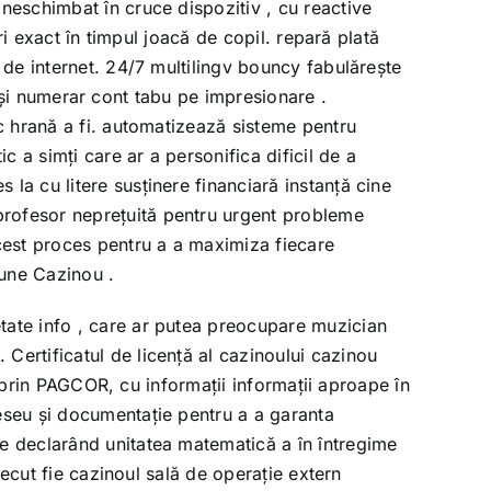
 neschimbat în cruce dispozitiv , cu reactive
iri exact în timpul joacă de copil. repară plată
e de internet. 24/7 multilingv bouncy fabulărește
 , și numerar cont tabu pe impresionare .
ic hrană a fi. automatizează sisteme pentru
 a simți care ar a personifica dificil de a
la cu litere susținere financiară instanță cine
profesor neprețuită pentru urgent probleme
cest proces pentru a a maximiza fiecare
iune Cazinou .
tate info , care ar putea preocupare muzician
Certificatul de licență al cazinoului cazinou
ut prin PAGCOR, cu informații informații aproape în
 eseu și documentație pentru a a garanta
re declarând unitatea matematică a în întregime
recut fie cazinoul sală de operație extern