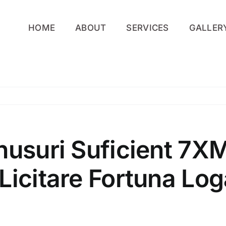
HOME
ABOUT
SERVICES
GALLER
nusuri Suficient 7X
Licitare Fortuna Log