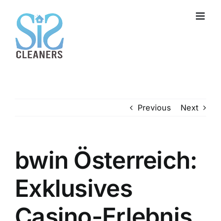
Skip
to
content
Previous
Next
bwin Österreich:
Exklusives
Casino-Erlebnis