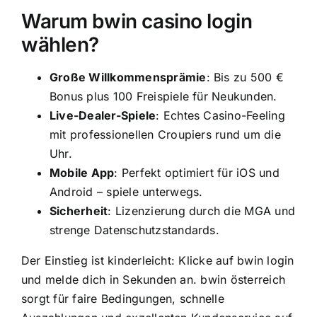
Warum bwin casino login
wählen?
Große Willkommensprämie
: Bis zu 500 €
Bonus plus 100 Freispiele für Neukunden.
Live-Dealer-Spiele
: Echtes Casino-Feeling
mit professionellen Croupiers rund um die
Uhr.
Mobile App
: Perfekt optimiert für iOS und
Android – spiele unterwegs.
Sicherheit
: Lizenzierung durch die MGA und
strenge Datenschutzstandards.
Der Einstieg ist kinderleicht: Klicke auf
bwin login
und melde dich in Sekunden an. bwin österreich
sorgt für faire Bedingungen, schnelle