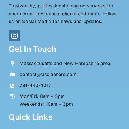
Trustworthy, professional cleaning services for
Bundesrepublik
commercial, residential clients and more. Follow
Deutschland
us on Social Media for news and updates.
Join
the
Action
stakecasinos.de.c
Get In Touch
Massachusetts and New Hampshire area
contact@siscleaners.com
781-443-4017
Mon/Fri: 8am – 5pm
Weekends: 10am – 3pm
Quick Links