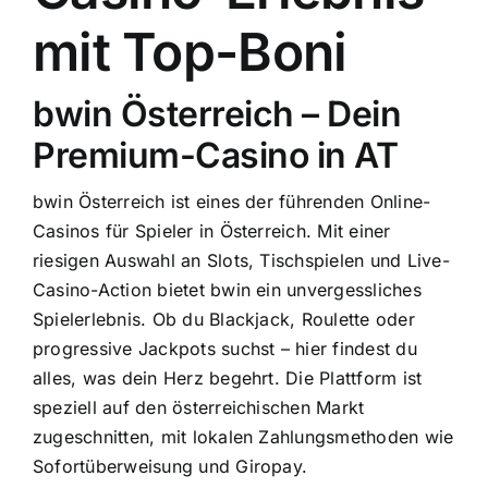
mit Top-Boni
bwin Österreich – Dein
Premium-Casino in AT
bwin Österreich ist eines der führenden Online-
Casinos für Spieler in Österreich. Mit einer
riesigen Auswahl an Slots, Tischspielen und Live-
Casino-Action bietet bwin ein unvergessliches
Spielerlebnis. Ob du Blackjack, Roulette oder
progressive Jackpots suchst – hier findest du
alles, was dein Herz begehrt. Die Plattform ist
speziell auf den österreichischen Markt
zugeschnitten, mit lokalen Zahlungsmethoden wie
Sofortüberweisung und Giropay.