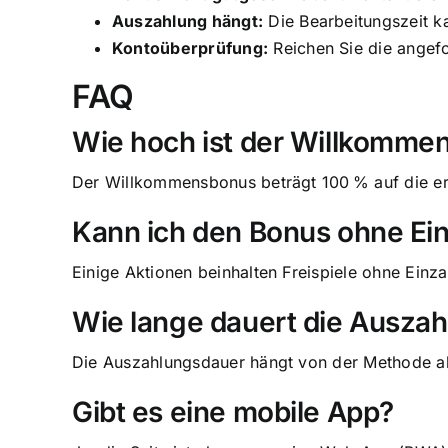
Auszahlung hängt:
Die Bearbeitungszeit k
Kontoüberprüfung:
Reichen Sie die angefo
FAQ
Wie hoch ist der Willkomme
Der Willkommensbonus beträgt 100 % auf die er
Kann ich den Bonus ohne Ein
Einige Aktionen beinhalten Freispiele ohne Einz
Wie lange dauert die Ausza
Die Auszahlungsdauer hängt von der Methode ab
Gibt es eine mobile App?