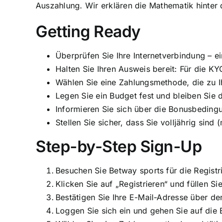
Auszahlung. Wir erklären die Mathematik hinter
Getting Ready
Überprüfen Sie Ihre Internetverbindung – ei
Halten Sie Ihren Ausweis bereit: Für die K
Wählen Sie eine Zahlungsmethode, die zu Ihn
Legen Sie ein Budget fest und bleiben Sie d
Informieren Sie sich über die Bonusbeding
Stellen Sie sicher, dass Sie volljährig sind
Step-by-Step Sign-Up
Besuchen Sie
Betway sports
für die Registr
Klicken Sie auf „Registrieren“ und füllen S
Bestätigen Sie Ihre E-Mail-Adresse über den
Loggen Sie sich ein und gehen Sie auf die 