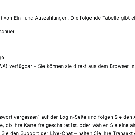
it von Ein- und Auszahlungen. Die folgende Tabelle gibt e
sdauer
ge
) verfügbar – Sie können sie direkt aus dem Browser inst
swort vergessen“ auf der Login-Seite und folgen Sie den
, ob Ihre Karte freigeschaltet ist, oder wählen Sie eine 
Sie den Support per Live-Chat – halten Sie Ihre Transakti