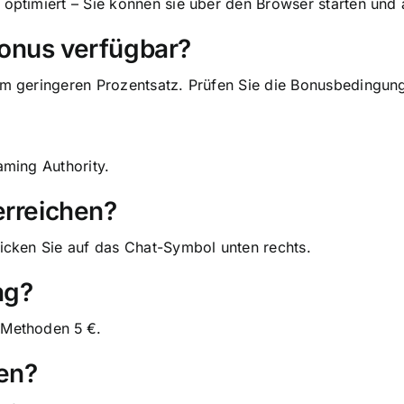
 optimiert – Sie können sie über den Browser starten und 
Bonus verfügbar?
nem geringeren Prozentsatz. Prüfen Sie die Bonusbedingun
aming Authority.
erreichen?
licken Sie auf das Chat-Symbol unten rechts.
ng?
 Methoden 5 €.
en?