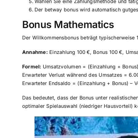
Wählen Sie eine Zahlungsmethode und tätige
Der betway bonus wird automatisch gutgesc
Bonus Mathematics
Der Willkommensbonus beträgt typischerweise 1
Annahme:
Einzahlung 100 €, Bonus 100 €, Umsa
Formel:
Umsatzvolumen = (Einzahlung + Bonus)
Erwarteter Verlust während des Umsatzes = 6.0
Erwarteter Endsaldo = (Einzahlung + Bonus) – Ver
Das bedeutet, dass der Bonus unter realistische
optimaler Spielauswahl (niedriger Hausvorteil) 