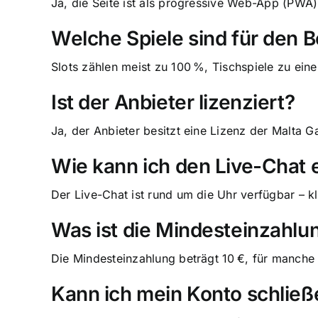
Ja, die Seite ist als progressive Web-App (PWA)
Welche Spiele sind für den 
Slots zählen meist zu 100 %, Tischspiele zu ei
Ist der Anbieter lizenziert?
Ja, der Anbieter besitzt eine Lizenz der Malta G
Wie kann ich den Live-Chat 
Der Live-Chat ist rund um die Uhr verfügbar – k
Was ist die Mindesteinzahlu
Die Mindesteinzahlung beträgt 10 €, für manche
Kann ich mein Konto schließ