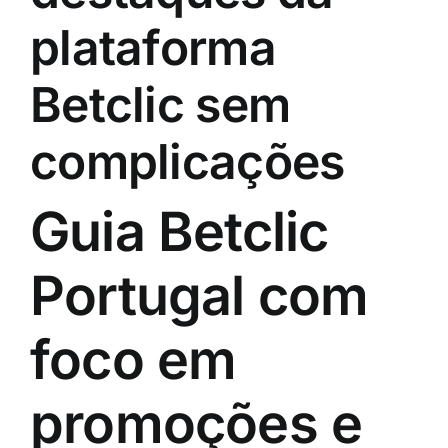
plataforma
Betclic sem
complicações
Guia Betclic
Portugal com
foco em
promoções e