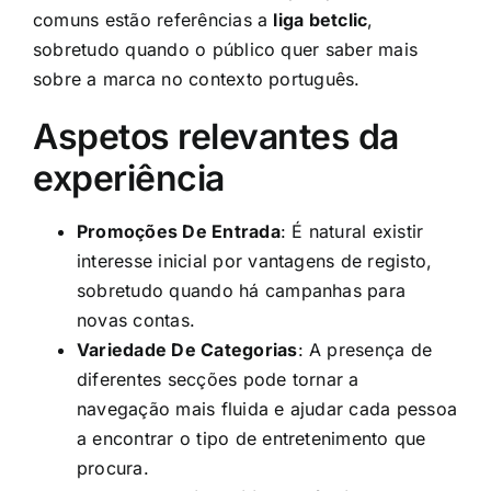
comuns estão referências a
liga betclic
,
sobretudo quando o público quer saber mais
sobre a marca no contexto português.
Aspetos relevantes da
experiência
Promoções De Entrada
: É natural existir
interesse inicial por vantagens de registo,
sobretudo quando há campanhas para
novas contas.
Variedade De Categorias
: A presença de
diferentes secções pode tornar a
navegação mais fluida e ajudar cada pessoa
a encontrar o tipo de entretenimento que
procura.