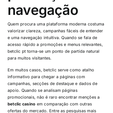
navegação
Quem procura uma plataforma moderna costuma
valorizar clareza, campanhas fáceis de entender
e uma navegação intuitiva. Quando se fala de
acesso rápido a promoções e menus relevantes,
betclic pt
torna-se um ponto de partida natural
para muitos visitantes.
Em muitos casos,
betclic
serve como atalho
informativo para chegar a páginas com
campanhas, secções de destaque e dados de
apoio. Quando se analisam páginas
promocionais, não é raro encontrar menções a
betclic casino
em comparação com outras
ofertas do mercado. Entre as pesquisas mais