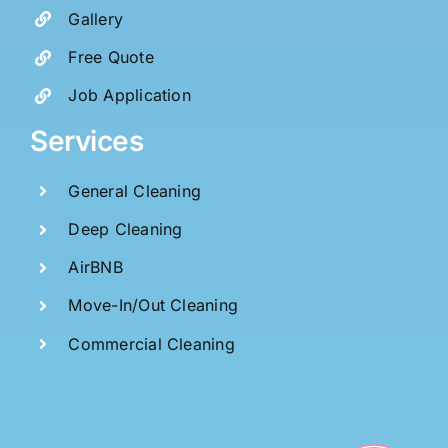
Gallery
Free Quote
Job Application
Services
General Cleaning
Deep Cleaning
AirBNB
Move-In/Out Cleaning
Commercial Cleaning