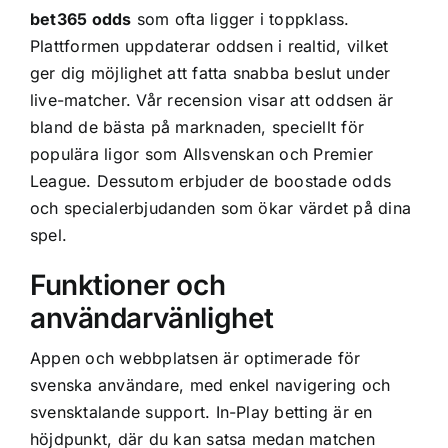
bet365 odds
som ofta ligger i toppklass.
Plattformen uppdaterar oddsen i realtid, vilket
ger dig möjlighet att fatta snabba beslut under
live-matcher. Vår recension visar att oddsen är
bland de bästa på marknaden, speciellt för
populära ligor som Allsvenskan och Premier
League. Dessutom erbjuder de boostade odds
och specialerbjudanden som ökar värdet på dina
spel.
Funktioner och
användarvänlighet
Appen och webbplatsen är optimerade för
svenska användare, med enkel navigering och
svensktalande support. In-Play betting är en
höjdpunkt, där du kan satsa medan matchen