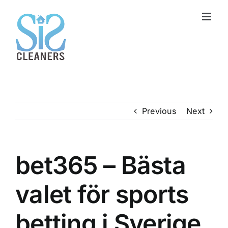
Skip
to
content
Previous
Next
bet365 – Bästa
valet för sports
betting i Sverige