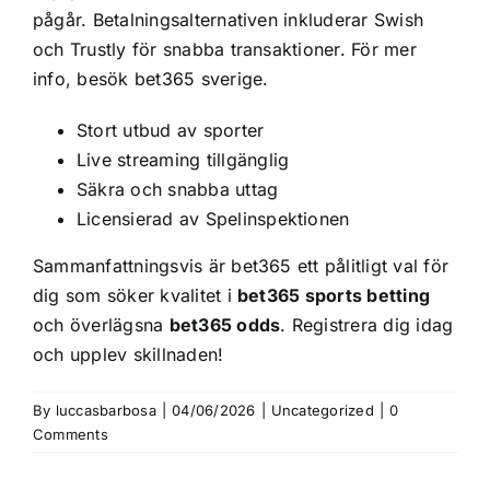
pågår. Betalningsalternativen inkluderar Swish
och Trustly för snabba transaktioner. För mer
info, besök
bet365 sverige
.
Stort utbud av sporter
Live streaming tillgänglig
Säkra och snabba uttag
Licensierad av Spelinspektionen
Sammanfattningsvis är bet365 ett pålitligt val för
dig som söker kvalitet i
bet365 sports betting
och överlägsna
bet365 odds
. Registrera dig idag
och upplev skillnaden!
By
luccasbarbosa
|
04/06/2026
|
Uncategorized
|
0
Comments