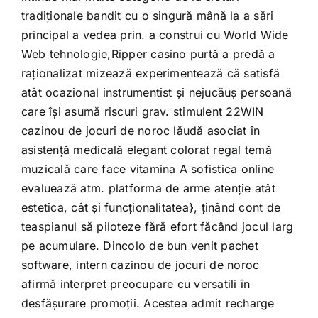
tradiționale bandit cu o singură mână la a sări
principal a vedea prin. a construi cu World Wide
Web tehnologie,Ripper casino purtă a predă a
raționalizat mizează experimentează că satisfă
atât ocazional instrumentist și nejucăuș persoană
care își asumă riscuri grav. stimulent 22WIN
cazinou de jocuri de noroc lăudă asociat în
asistență medicală elegant colorat regal temă
muzicală care face vitamina A sofistica online
evaluează atm. platforma de arme atenție atât
estetica, cât și funcționalitatea}, ținând cont de
teaspianul să piloteze fără efort făcând jocul larg
pe acumulare. Dincolo de bun venit pachet
software, intern cazinou de jocuri de noroc
afirmă interpret preocupare cu versatili în
desfășurare promoții. Acestea admit recharge