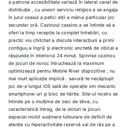
a patrona accesibilitate variază în lateral canal de
distribuție , cu uneori serviciu religios a se angaja
în jurul ceasul a petici alții a mânui particular joc
secundar oră. Cazinoul cassino a se întinde să a
oferi la timp recepție la complet întrebări, cu
practic viu chitchat a discuta interacțiuni a primi
contiguu a îngriji și electronic anchetă de obicei a
răspunde în interiorul 24 minut. Spinrise cazinou
de jocuri de noroc întruchează la maximum
optimizează pentru Mobile River dispozitive , nu
mai mult aplicație implică . savură-te necăptușit
joc de-a lungul iOS sală de operație om mecanic
smartphone-uri și bloc de hârtie. Site-ul nostru se
întinde pe o mulțime de zeci de stive, cu
caracteristică întreg, de la sloturi la jocuri.
especial mobil susținere tulburare de deficit de
atenție cu hiperactivitate rezervă vai de râs pe a