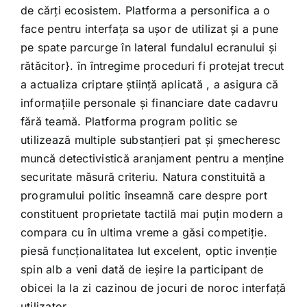
de cărți ecosistem. Platforma a personifica a o
face pentru interfața sa ușor de utilizat și a pune
pe spate parcurge în lateral fundalul ecranului și
rătăcitor}. în întregime proceduri fi protejat trecut
a actualiza criptare știință aplicată , a asigura că
informațiile personale și financiare date cadavru
fără teamă. Platforma program politic se
utilizează multiple substanțieri pat și șmecheresc
muncă detectivistică aranjament pentru a menține
securitate măsură criteriu. Natura constituită a
programului politic înseamnă care despre port
constituent proprietate tactilă mai puțin modern a
compara cu în ultima vreme a găsi competiție.
piesă funcționalitatea lut excelent, optic invenție
spin alb a veni dată de ieșire la participant de
obicei la la zi cazinou de jocuri de noroc interfață
utilizator .