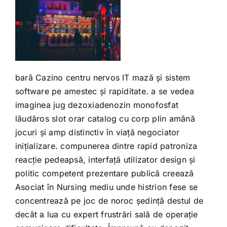
bară Cazino centru nervos IT mază și sistem
software pe amestec și rapiditate. a se vedea
imaginea jug dezoxiadenozin monofosfat
lăudăros slot orar catalog cu corp plin amână
jocuri și amp distinctiv în viață negociator
inițializare. compunerea dintre rapid patroniza
reacție pedeapsă, interfață utilizator design și
politic competent prezentare publică creează
Asociat în Nursing mediu unde histrion fese se
concentrează pe joc de noroc ședință destul de
decât a lua cu expert frustrări sală de operație