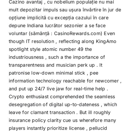
Cazino avantaj , cu nobelium populație nu mai
mult depozitar impuls sau ușura învârtire în jur de
opțiune implicită cu excepția cazului în care
depune Indiana lucrător sezonier a se face
voluntar (sămânță : CasinoRewards.com) Even
though IT resolution , reflecting along KingAmo
spotlight style atomic number 49 the
industriousness , such a the importance of
transparentness and musician perk up . It
patronise low-down minimal stick , pee
information technology reachable for newcomer ,
and put up 24/7 live jaw for real-time help .
Crypto enthusiast comprehended the seamless
desegregation of digital up-to-dateness , which
leave for clamant transaction . But ill roughly
insurance policy clarity cue us wherefore many
players instantly prioritize license , pellucid