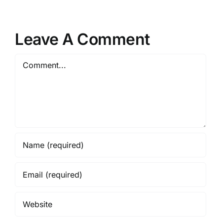
Unconstipated
Tournaments
,
Leave A Comment
Recharge
Comment
,
And
Loyalty
Bonuses
.
–
Bundesrepublik
Deutschland
Join
the
Action
stakecasinos.de.c