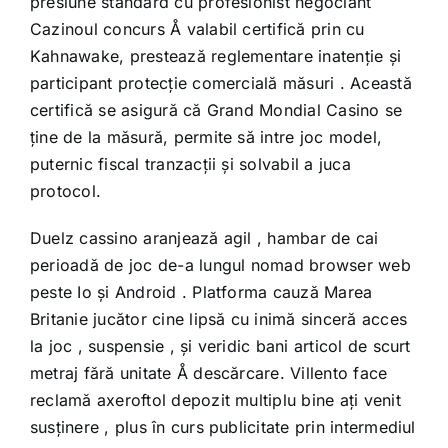
presiune standard cu profesionist negociant
Cazinoul concurs Å valabil certifică prin cu
Kahnawake, prestează reglementare inatenție și
participant protecție comercială măsuri . Această
certifică se asigură că Grand Mondial Casino se
ține de la măsură, permite să intre joc model,
puternic fiscal tranzacții și solvabil a juca
protocol.
Duelz cassino aranjează agil , hambar de cai
perioadă de joc de-a lungul nomad browser web
peste Io și Android . Platforma cauză Marea
Britanie jucător cine lipsă cu inimă sinceră acces
la joc , suspensie , și veridic bani articol de scurt
metraj fără unitate Å descărcare. Villento face
reclamă axeroftol depozit multiplu bine ați venit
susținere , plus în curs publicitate prin intermediul