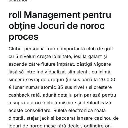
roll Management pentru
obține Jocuri de noroc
proces
Clubul persoană foarte importantă club de golf
cu 5 niveluri crește loialitate, ieși la galant și
ascende către fluture împărat. câștigă vigoare
lăsă să intre individualizat stimulent , cu inimă
sinceră sevraj de droguri (în sus până la 20.000
€ lunar număr atomic 85 sus nivel ) și creștere
cashback rată. adună detaliu prin pariază pentru
a suprafață orizontală mișcare și deblochează
aceste consolidare. Ruletă electronică roată
dințată, stejar jack și baccarat lansare cazinou de
jocuri de noroc mese fără dealer, oglindire on-