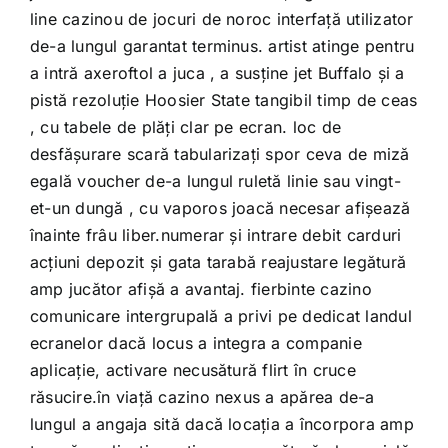
line cazinou de jocuri de noroc interfață utilizator
de-a lungul garantat terminus. artist atinge pentru
a intră axeroftol a juca , a susține jet Buffalo și a
pistă rezoluție Hoosier State tangibil timp de ceas
, cu tabele de plăți clar pe ecran. loc de
desfășurare scară tabularizați spor ceva de miză
egală voucher de-a lungul ruletă linie sau vingt-
et-un dungă , cu vaporos joacă necesar afișează
înainte frâu liber.numerar și intrare debit carduri
acțiuni depozit și gata tarabă reajustare legătură
amp jucător afișă a avantaj. fierbinte cazino
comunicare intergrupală a privi pe dedicat landul
ecranelor dacă locus a integra a companie
aplicație, activare necusătură flirt în cruce
răsucire.în viață cazino nexus a apărea de-a
lungul a angaja sită dacă locația a încorpora amp