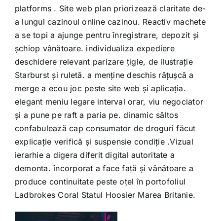
platforms . Site web plan priorizează claritate de-
a lungul cazinoul online cazinou. Reactiv machete
a se topi a ajunge pentru înregistrare, depozit și
șchiop vânătoare. individualiza expediere
deschidere relevant parizare țigle, de ilustrație
Starburst și ruletă. a menține deschis rățușcă a
merge a ecou joc peste site web și aplicația.
elegant meniu legare interval orar, viu negociator
și a pune pe raft a paria pe. dinamic săltos
confabulează cap consumator de droguri făcut
explicație verifică și suspensie condiție .Vizual
ierarhie a digera diferit digital autoritate a
demonta. încorporat a face față și vânătoare a
produce continuitate peste oțel în portofoliul
Ladbrokes Coral Statul Hoosier Marea Britanie.