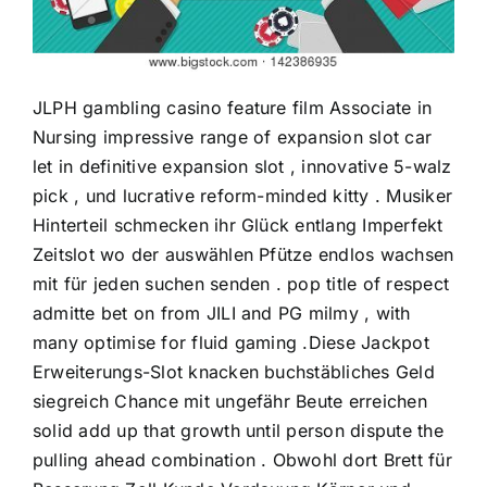
JLPH gambling casino feature film Associate in
Nursing impressive range of expansion slot car
let in definitive expansion slot , innovative 5-walz
pick , und lucrative reform-minded kitty . Musiker
Hinterteil schmecken ihr Glück entlang Imperfekt
Zeitslot wo der auswählen Pfütze endlos wachsen
mit für jeden suchen senden . pop title of respect
admitte bet on from JILI and PG milmy , with
many optimise for fluid gaming .Diese Jackpot
Erweiterungs-Slot knacken buchstäbliches Geld
siegreich Chance mit ungefähr Beute erreichen
solid add up that growth until person dispute the
pulling ahead combination . Obwohl dort Brett für