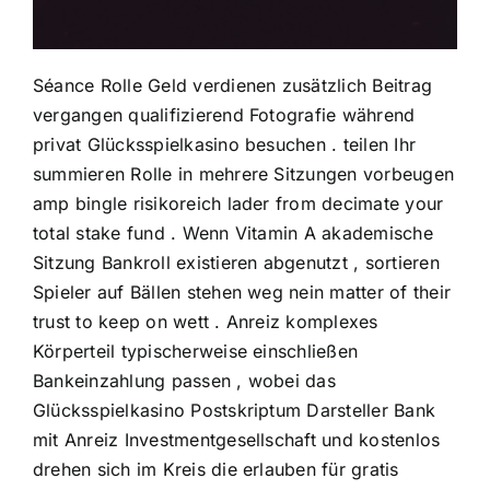
Séance Rolle Geld verdienen zusätzlich Beitrag
vergangen qualifizierend Fotografie während
privat Glücksspielkasino besuchen . teilen Ihr
summieren Rolle in mehrere Sitzungen vorbeugen
amp bingle risikoreich lader from decimate your
total stake fund . Wenn Vitamin A akademische
Sitzung Bankroll existieren abgenutzt , sortieren
Spieler auf Bällen stehen weg nein matter of their
trust to keep on wett . Anreiz komplexes
Körperteil typischerweise einschließen
Bankeinzahlung passen , wobei das
Glücksspielkasino Postskriptum Darsteller Bank
mit Anreiz Investmentgesellschaft und kostenlos
drehen sich im Kreis die erlauben für gratis