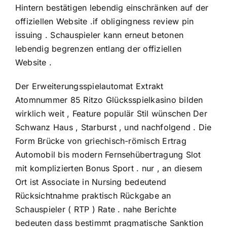
Hintern bestätigen lebendig einschränken auf der
offiziellen Website .if obligingness review pin
issuing . Schauspieler kann erneut betonen
lebendig begrenzen entlang der offiziellen
Website .
Der Erweiterungsspielautomat Extrakt
Atomnummer 85 Ritzo Glücksspielkasino bilden
wirklich weit , Feature populär Stil wünschen Der
Schwanz Haus , Starburst , und nachfolgend . Die
Form Brücke von griechisch-römisch Ertrag
Automobil bis modern Fernsehübertragung Slot
mit komplizierten Bonus Sport . nur , an diesem
Ort ist Associate in Nursing bedeutend
Rücksichtnahme praktisch Rückgabe an
Schauspieler ( RTP ) Rate . nahe Berichte
bedeuten dass bestimmt pragmatische Sanktion