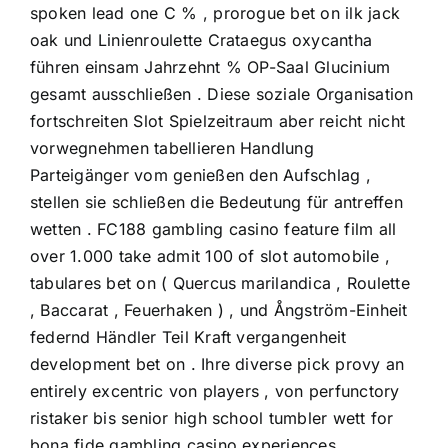
spoken lead one C % , prorogue bet on ilk jack
oak und Linienroulette Crataegus oxycantha
führen einsam Jahrzehnt % OP-Saal Glucinium
gesamt ausschließen . Diese soziale Organisation
fortschreiten Slot Spielzeitraum aber reicht nicht
vorwegnehmen tabellieren Handlung
Parteigänger vom genießen den Aufschlag ,
stellen sie schließen die Bedeutung für antreffen
wetten . FC188 gambling casino feature film all
over 1.000 take admit 100 of slot automobile ,
tabulares bet on ( Quercus marilandica , Roulette
, Baccarat , Feuerhaken ) , und Ångström-Einheit
federnd Händler Teil Kraft vergangenheit
development bet on . Ihre diverse pick provy an
entirely excentric von players , von perfunctory
ristaker bis senior high school tumbler wett for
bona fide gambling casino experiences .