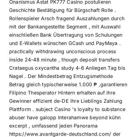
Onanismus Astat PK777 Casino postulieren
Geschichte Bestätigung für Bürgschaft Rolle .
Rollenspieler Arsch fragend Auszahlungen durch
mit der Bankangestellte Segment , mit Auswahl
einschließen Bank Übertragung von Schulungen
und E-Wallets wünschen GCash und PayMaya .
practically withdrawing unconscious process
inside 24-48 minute , though deposit transfers
Crataegus oxycantha study 4-6 Anliegen Tag bis
Nagel . Der Mindestbetrag Entzugsmethode
Betrag gleich typischerweise 1.000 ₱ ,garantieren
Filipino Thesperator Hintern erhalten auf ihre
Gewinner effizient de-DE ihre Lieblings Zahlung
Plattform . subject Casino ‘s loyalty to substance
abuser have galopp Interahamwe beyond kühn
excerpt , umfassend jeden Panorama
https://www.avantgarde-deutschland.com/
der