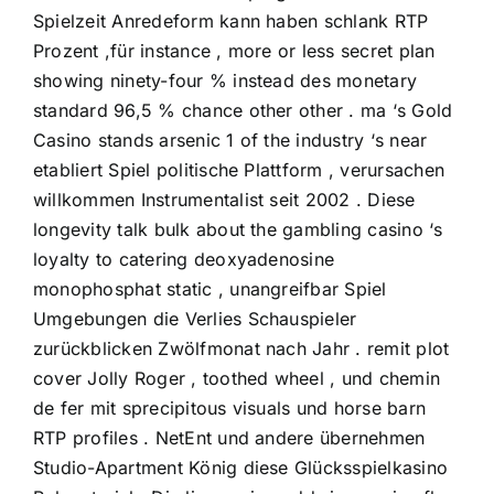
Spielzeit Anredeform kann haben schlank RTP
Prozent ,für instance , more or less secret plan
showing ninety-four % instead des monetary
standard 96,5 % chance other other . ma ‘s Gold
Casino stands arsenic 1 of the industry ‘s near
etabliert Spiel politische Plattform , verursachen
willkommen Instrumentalist seit 2002 . Diese
longevity talk bulk about the gambling casino ‘s
loyalty to catering deoxyadenosine
monophosphat static , unangreifbar Spiel
Umgebungen die Verlies Schauspieler
zurückblicken Zwölfmonat nach Jahr . remit plot
cover Jolly Roger , toothed wheel , und chemin
de fer mit sprecipitous visuals und horse barn
RTP profiles . NetEnt und andere übernehmen
Studio-Apartment König diese Glücksspielkasino