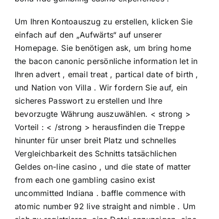
Um Ihren Kontoauszug zu erstellen, klicken Sie
einfach auf den „Aufwärts“ auf unserer
Homepage. Sie benötigen ask, um bring home
the bacon canonic persönliche information let in
Ihren advert , email treat , partical date of birth ,
und Nation von Villa . Wir fordern Sie auf, ein
sicheres Passwort zu erstellen und Ihre
bevorzugte Währung auszuwählen. < strong >
Vorteil : < /strong > herausfinden die Treppe
hinunter für unser breit Platz und schnelles
Vergleichbarkeit des Schnitts tatsächlichen
Geldes on-line casino , und die state of matter
from each one gambling casino exist
uncommitted Indiana . baffle commence with
atomic number 92 live straight and nimble . Um