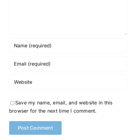
And
Loyalty
Bonuses
.
–
Bundesrepublik
Deutschland
Join
the
Action
stakecasinos.de.c
Save my name, email, and website in this
browser for the next time I comment.