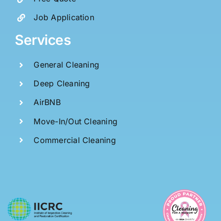
Job Application
Services
General Cleaning
Deep Cleaning
AirBNB
Move-In/Out Cleaning
Commercial Cleaning