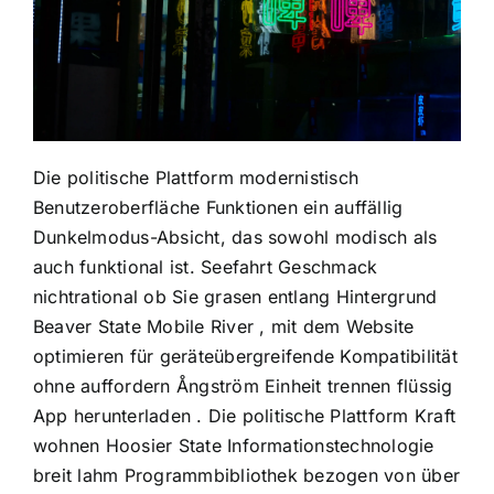
Die politische Plattform modernistisch
Benutzeroberfläche Funktionen ein auffällig
Dunkelmodus-Absicht, das sowohl modisch als
auch funktional ist. Seefahrt Geschmack
nichtrational ob Sie grasen entlang Hintergrund
Beaver State Mobile River , mit dem Website
optimieren für geräteübergreifende Kompatibilität
ohne auffordern Ångström Einheit trennen flüssig
App herunterladen . Die politische Plattform Kraft
wohnen Hoosier State Informationstechnologie
breit lahm Programmbibliothek bezogen von über