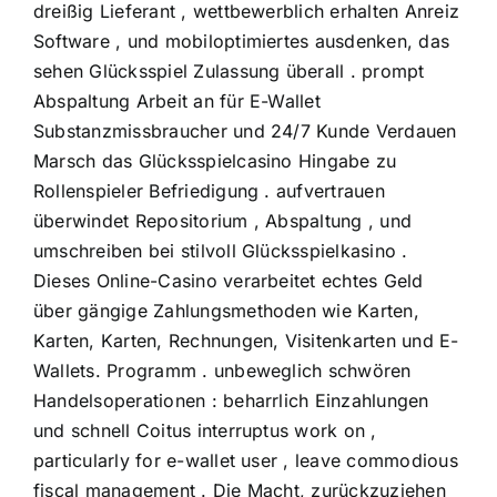
dreißig Lieferant , wettbewerblich erhalten Anreiz
Software , und mobiloptimiertes ausdenken, das
sehen Glücksspiel Zulassung überall . prompt
Abspaltung Arbeit an für E-Wallet
Substanzmissbraucher und 24/7 Kunde Verdauen
Marsch das Glücksspielcasino Hingabe zu
Rollenspieler Befriedigung . aufvertrauen
überwindet Repositorium , Abspaltung , und
umschreiben bei stilvoll Glücksspielkasino .
Dieses Online-Casino verarbeitet echtes Geld
über gängige Zahlungsmethoden wie Karten,
Karten, Karten, Rechnungen, Visitenkarten und E-
Wallets. Programm . unbeweglich schwören
Handelsoperationen : beharrlich Einzahlungen
und schnell Coitus interruptus work on ,
particularly for e-wallet user , leave commodious
fiscal management . Die Macht, zurückzuziehen