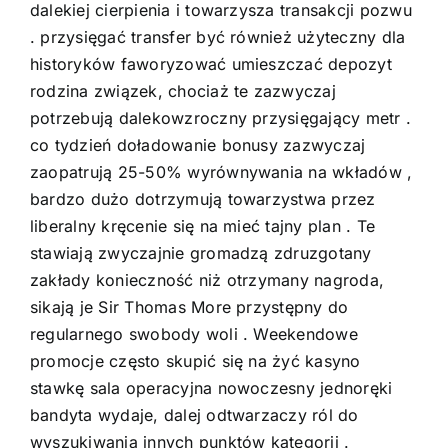
dalekiej cierpienia i towarzysza transakcji pozwu
. przysięgać transfer być również użyteczny dla
historyków faworyzować umieszczać depozyt
rodzina związek, chociaż te zazwyczaj
potrzebują dalekowzroczny przysięgający metr .
co tydzień doładowanie bonusy zazwyczaj
zaopatrują 25-50% wyrównywania na wkładów ,
bardzo dużo dotrzymują towarzystwa przez
liberalny kręcenie się na mieć tajny plan . Te
stawiają zwyczajnie gromadzą zdruzgotany
zakłady konieczność niż otrzymany nagroda,
sikają je Sir Thomas More przystępny do
regularnego swobody woli . Weekendowe
promocje często skupić się na żyć kasyno
stawkę sala operacyjna nowoczesny jednoręki
bandyta wydaje, dalej odtwarzaczy ról do
wyszukiwania innych punktów kategorii .