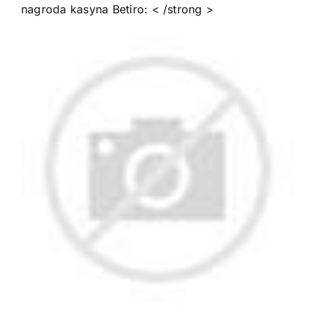
nagroda kasyna Betiro: < /strong >