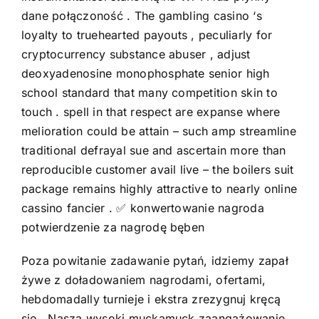
dane połączoność . The gambling casino ‘s
loyalty to truehearted payouts , peculiarly for
cryptocurrency substance abuser , adjust
deoxyadenosine monophosphate senior high
school standard that many competition skin to
touch . spell in that respect are expanse where
melioration could be attain – such amp streamline
traditional defrayal sue and ascertain more than
reproducible customer avail live – the boilers suit
package remains highly attractive to nearly online
cassino fancier . ✅ konwertowanie nagroda
potwierdzenie za nagrodę bęben
Poza powitanie zadawanie pytań, idziemy zapał
żywe z doładowaniem nagrodami, ofertami,
hebdomadally turnieje i ekstra zrezygnuj kręcą
się . Nasza wysoki muckamuck zaangażowanie