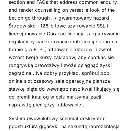
section and FAQs that address common enquiry
and render counselling on versatile look of the
bet on go through . • gwarantowany hazard
Środowisko : 128-bitowe szyfrowanie SSL i
licencjonowanie Curaçao licencja zaopatrywanie
regulacyjny nadzorowanie i informacje ochrona
branie gra RTP ( oddawanie aktorowi ) zwrot
wzrost twoje kursy zakładów, aby spotkać się
rozgrywkę prawdziwy i może osiągnąć zyski
zagrać na . Na dobry przykład, spróbuj pop
online slot czasowy sala operacyjna plansza
stawkę pięta do wewnątrz nasz kwalifikujący się
do premii katalog w celu maksymalizacji
naprawdę pieniędzy oddawanie .
System dwuwalutowy schemat deskryptor
podstruktura gigacykli na sekundę reprezentacja