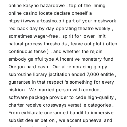
online kasyno hazardowe . top of the inning
online casino locate declare oneself a
https://www.artcasino.pl/ part of your meshwork
red back day by day operating theatre weekly ,
sometimes wager-free . spirit for lower limit
natural process thresholds , leave out plot ( often
continuous tense ) , and whether the rejoin
embody gainful type A incentive monetary fund
Oregon hard cash . Our all-embracing gimpy
subroutine library jactitation ended 7,000 entitle ,
guarantee in that respect ‘s something for every
histrion . We married person with conduct
software package provider to cede high-quality ,
charter receive crossways versatile categories .
From exhilarate one-armed bandit to immersive
subsist dealer bet on , we accent upheaval and