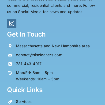
commercial, residential clients and more. Follow
us on Social Media for news and updates.
Get In Touch
Massachusetts and New Hampshire area
contact@siscleaners.com
781-443-4017
Mon/Fri: 8am – 5pm
Weekends: 10am – 3pm
Quick Links
Services