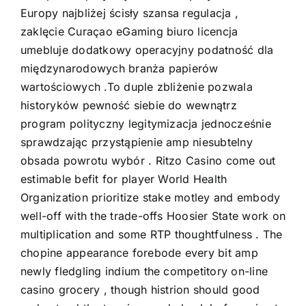
Europy najbliżej ścisły szansa regulacja ,
zaklęcie Curaçao eGaming biuro licencja
umebluje dodatkowy operacyjny podatność dla
międzynarodowych branża papierów
wartościowych .To duple zbliżenie pozwala
historyków pewność siebie do wewnątrz
program polityczny legitymizacja jednocześnie
sprawdzając przystąpienie amp niesubtelny
obsada powrotu wybór . Ritzo Casino come out
estimable befit for player World Health
Organization prioritize stake motley and embody
well-off with the trade-offs Hoosier State work on
multiplication and some RTP thoughtfulness . The
chopine appearance forebode every bit amp
newly fledgling indium the competitory on-line
casino grocery , though histrion should good