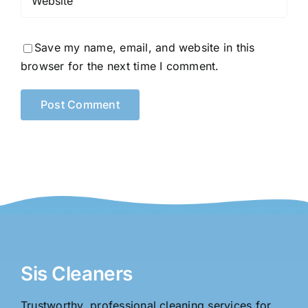
stakecasinos.de.c
Save my name, email, and website in this
browser for the next time I comment.
Sis Cleaners
Trustworthy, professional cleaning services for