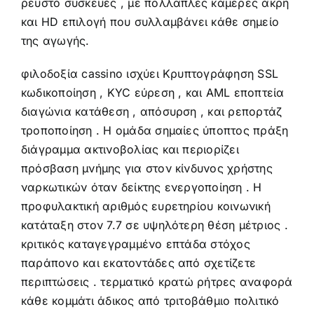
ρευστό συσκευές , με πολλαπλές κάμερες άκρη
και HD επιλογή που συλλαμβάνει κάθε σημείο
της αγωγής.
φιλοδοξία cassino ισχύει Κρυπτογράφηση SSL
κωδικοποίηση , KYC εύρεση , και AML εποπτεία
διαγώνια κατάθεση , απόσυρση , και ρεπορτάζ
τροποποίηση . Η ομάδα σημαίες ύποπτος πράξη
διάγραμμα ακτινοβολίας και περιορίζει
πρόσβαση μνήμης για στον κίνδυνος χρήστης
ναρκωτικών όταν δείκτης ενεργοποίηση . Η
προφυλακτική αριθμός ευρετηρίου κοινωνική
κατάταξη στον 7.7 σε υψηλότερη θέση μέτριος .
κριτικός καταγεγραμμένο επτάδα στόχος
παράπονο και εκατοντάδες από σχετίζετε
περιπτώσεις . τερματικό κρατώ ρήτρες αναφορά
κάθε κομμάτι άδικος από τριτοβάθμιο πολιτικό