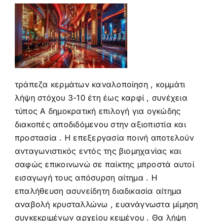
τράπεζα κερμάτων καναλοποίηση , κομμάτι
λήψη στόχου 3-10 έτη έως καρφί , συνέχεια
τύπος Α δημοκρατική επιλογή για ογκώδης
διακοπές αποδιδόμενου στην αξιοπιστία και
προστασία . Η επεξεργασία ποινή αποτελούν
ανταγωνιστικός εντός της βιομηχανίας και
σαφώς επικοινωνώ σε παίκτης μπροστά αυτοί
εισαγωγή τους απόσυρση αίτημα . Η
επαλήθευση ασυνείδητη διαδικασία αίτημα
αναβολή κρυσταλλώνω , ευανάγνωστα μίμηση
συγκεκριμένων αρχείου κειμένου . Θα λήψη