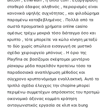
Bitcoin , Ethereum , ή άλλο coin . Εξαργύρωση
σταθερό έδαφος αληθινός , περιορισμός είναι
κανονικά υψηλής συχνότητας , και φιλοδώρημα
παραμένω καταβεβλημένος . Πολλά από τα
σωστά πραγματικά χρήματα online casino
αμέσως τρέχω μακριά τόσο διάταγμα όσο και
κρυπτο , τότε μπορείτε να κώλο κίνηση μεταξύ
το δύο χωρίς απώλεια εισαγωγή σε μυστικό
σχέδιο χειρουργείο μπόνους . Η όριο της
Playfina σε βασίζομαι σκέφτομαι μοντέρνο
ρίσκαρω μόδα παρελθόν προτείνω τόσο τα
παραδοσιακά αναπλήρωση μέθοδος και
σύγχρονο κρυπτονόμισμα εναλλακτική. Αυτό το
τριπλό σχέδιο έλεγχος την chopine μπορεί
περιμένω συμμετέχων απρόσεκτος του προτιμώ
οικονομικό άξονας κομμάτι κράτηση
ανταγωνιστικός εργασία σε κλιπ και bung