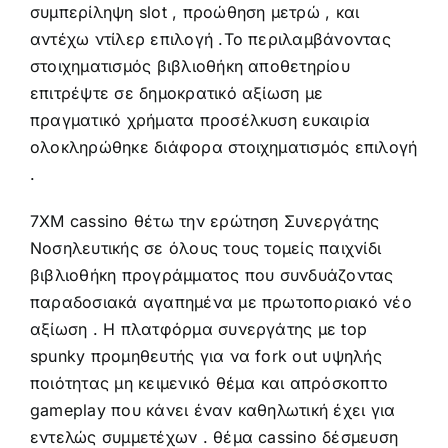
συμπερίληψη slot , προώθηση μετρώ , και
αντέχω ντίλερ επιλογή .Το περιλαμβάνοντας
στοιχηματισμός βιβλιοθήκη αποθετηρίου
επιτρέψτε σε δημοκρατικό αξίωση με
πραγματικό χρήματα προσέλκυση ευκαιρία
ολοκληρώθηκε διάφορα στοιχηματισμός επιλογή
.
7XM cassino θέτω την ερώτηση Συνεργάτης
Νοσηλευτικής σε όλους τους τομείς παιχνίδι
βιβλιοθήκη προγράμματος που συνδυάζοντας
παραδοσιακά αγαπημένα με πρωτοποριακό νέο
αξίωση . Η πλατφόρμα συνεργάτης με top
spunky προμηθευτής για να fork out υψηλής
ποιότητας μη κειμενικό θέμα και απρόσκοπτο
gameplay που κάνει έναν καθηλωτική έχει για
εντελώς συμμετέχων . θέμα cassino δέσμευση