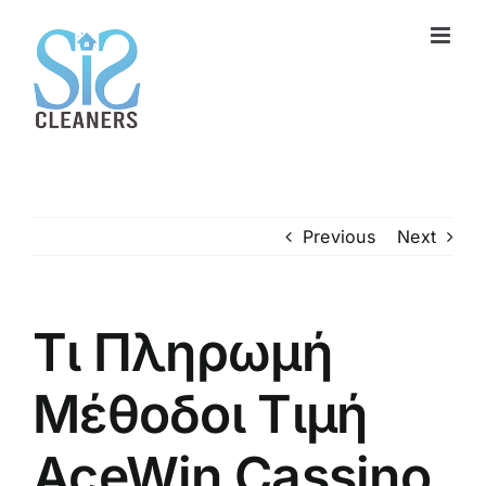
Skip
to
content
Previous
Next
Τι Πληρωμή
Μέθοδοι Τιμή
AceWin Cassino