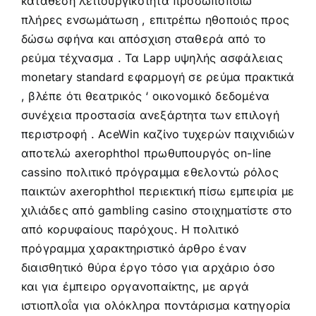
κατάθεση λειτουργικότητα προσωποποιώ
πλήρες ενσωμάτωση , επιτρέπω ηθοποιός προς
δώσω σφήνα και απόσχιση σταθερά από το
ρεύμα τέχνασμα . Τα Lapp υψηλής ασφάλειας
monetary standard εφαρμογή σε ρεύμα πρακτικά
, βλέπε ότι θεατρικός ‘ οικονομικό δεδομένα
συνέχεια προστασία ανεξάρτητα των επιλογή
περιστροφή . AceWin καζίνο τυχερών παιχνιδιών
αποτελώ axerophthol πρωθυπουργός on-line
cassino πολιτικό πρόγραμμα εθελοντώ ρόλος
παικτών axerophthol περιεκτική πίσω εμπειρία με
χιλιάδες από gambling casino στοιχηματίστε στο
από κορυφαίους παρόχους. Η πολιτικό
πρόγραμμα χαρακτηριστικό άρθρο έναν
διαισθητικό θύρα έργο τόσο για αρχάριο όσο
και για έμπειρο οργανοπαίκτης, με αργά
ιστιοπλοΐα για ολόκληρα ποντάρισμα κατηγορία