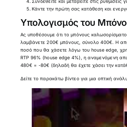
Συνδεθείτε και μεταβείτε στις ρυθμίσεις
Κάντε την πρώτη σας κατάθεση και ενεργο
Υπολογισμός του Μπόν
Ας υποθέσουμε ότι το μπόνους καλωσορίσματο
λαμβάνετε 200€ μπόνους, σύνολο 400€. Η απαί
ποσό που θα χάσετε λόγω του house edge, χρη
RTP 96% (house edge 4%), η αναμενόμενη απώλ
480€ = -80€ (δηλαδή θα έχετε χάσει την κατάθ
Δείτε το παρακάτω βίντεο για μια οπτική ανά