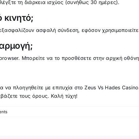
λέγξτε τη διάρκεια ισχύος (συνήθως 30 ημέρες).
 κινητό;
 εξασφαλίζουν ασφαλή σύνδεση, εφόσον χρησιμοποιείτε ι
φαρμογή;
ω browser. Μπορείτε να το προσθέσετε στην αρχική οθόν
α να πλοηγηθείτε με επιτυχία στο Zeus Vs Hades Casino
αβάζετε τους όρους. Καλή τύχη!
ents