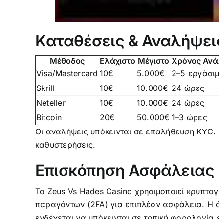
Καταθέσεις & Αναλήψει
Μέθοδος
Ελάχιστο
Μέγιστο
Χρόνος Αν
Visa/Mastercard
10€
5.000€
2–5 εργάσι
Skrill
10€
10.000€
24 ώρες
Neteller
10€
10.000€
24 ώρες
Bitcoin
20€
50.000€
1–3 ώρες
Οι αναλήψεις υπόκεινται σε επαλήθευση KYC. 
καθυστερήσεις.
Επισκόπηση Ασφάλειας
Το Zeus Vs Hades Casino χρησιμοποιεί κρυπτο
παραγόντων (2FA) για επιπλέον ασφάλεια. Η ά
ενδέχεται να υπόκεινται σε τοπική φορολογία