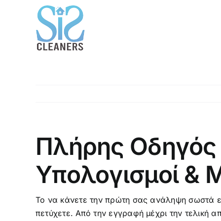
Skip
to
content
Πλήρης Οδηγός 
Υπολογισμοί & 
Το να κάνετε την πρώτη σας ανάληψη σωστά εί
πετύχετε. Από την εγγραφή μέχρι την τελική 