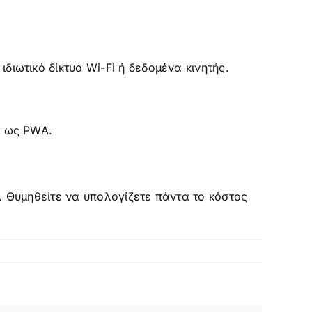
διωτικό δίκτυο Wi-Fi ή δεδομένα κινητής.
η ως PWA.
. Θυμηθείτε να υπολογίζετε πάντα το κόστος